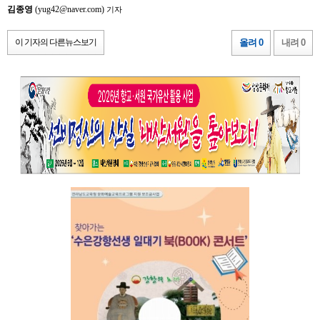
김종영
(yug42@naver.com)
기자
이 기자의 다른뉴스보기
올려 0
내려 0