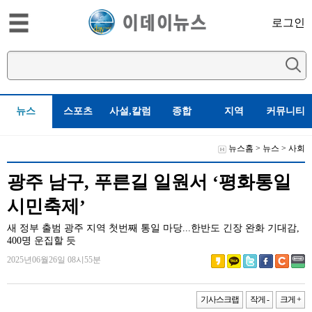
로그인
뉴스
스포츠
사설,칼럼
종합
지역
커뮤니티
뉴스홈
>
뉴스
>
사회
광주 남구, 푸른길 일원서 ‘평화통일
시민축제’
새 정부 출범 광주 지역 첫번째 통일 마당...한반도 긴장 완화 기대감,
400명 운집할 듯
2025년06월26일 08시55분
기사스크랩
작게 -
크게 +