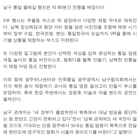
남구 통일 올레길 행진은 약 90분간 진행될 예정이다.
2부 행사는 주월동 빅스포 뒤 광장에서 다양한 체험 무대로 채워진
다. 남북 정상회담과 평양 거리 등을 담은 사진전을 포함해 해방 시기
부터 정부 수립, 한국전쟁, 분단, 통일한국의 모습까지 VR을 통해 시
기별 상황을 체험하는 부스도 마련된다.
또 다양한 밑그림에 본인이 선택한 색상을 입혀 완성하는 통일 염원
색칠 놀이와 통일 버킷리스트, 평화디폼 블록 만들기, 남북한 전통놀
이 체험 마당 등도 진행된다.
이와 함께 광주하나센터와 민족통일 광주광역시 남구협의회에서는
각각 북한 음식 체험하기 코너와 통일 염원 열쇠고리 만들기 부스를
운영하며, 축제 현장 주변에서는 정윤호 마술과 여울 밴드의 공연도
펼쳐진다.
남구 관계자는 “새 정부가 출범하면서 북측에서 대남 방송을 중단하
는 등 한반도 긴장이 완화되고 있다”면서 “남북 관계에도 새 국면이 열
릴 것으로 기대되는 만큼 광주에서 보내는 통일 염원이 북측으로 전달
돼 한반도에 영구적인 평화가 서둘러 찾아오기를 바란다”고 말했다.