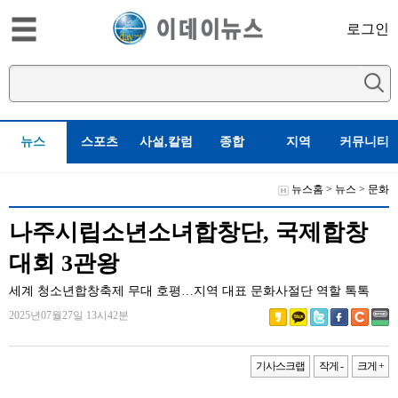
로그인
뉴스
스포츠
사설,칼럼
종합
지역
커뮤니티
뉴스홈
>
뉴스
>
문화
나주시립소년소녀합창단, 국제합창
대회 3관왕
세계 청소년합창축제 무대 호평…지역 대표 문화사절단 역할 톡톡
2025년07월27일 13시42분
기사스크랩
작게 -
크게 +