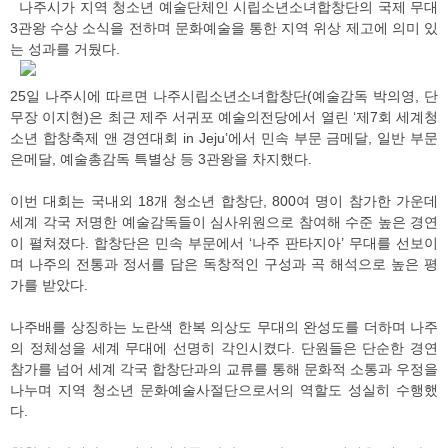
나주시가 지역 청소년 예술단체인 시립소년소녀합창단의 국제 무대
3관왕 수상 소식을 전하며 문화예술을 통한 지역 위상 제고에 의미 있
는 성과를 거뒀다.
25일 나주시에 따르면 나주시립소년소녀합창단(예술감독 박의영, 단
무장 이지현)은 최근 제주 서귀포 예술의전당에서 열린 ‘제7회 세계청
소년 합창축제 앤 경연대회 in Jeju’에서 민속 부문 금메달, 일반 부문
은메달, 예술총감독 특별상 등 3관왕을 차지했다.
이번 대회는 국내외 18개 청소년 합창단, 800여 명이 참가한 가운데
세계 각국 저명한 예술감독들이 심사위원으로 참여해 수준 높은 경연
이 펼쳐졌다. 합창단은 민속 부문에서 ‘나주 판타지아’ 무대를 선보이
며 나주의 전통과 정서를 담은 독창적인 구성과 곡 해석으로 높은 평
가를 받았다.
나주배를 상징하는 노란색 한복 의상도 무대의 완성도를 더하며 나주
의 정체성을 세계 무대에 선명히 각인시켰다. 단원들은 단순한 경연
참가를 넘어 세계 각국 합창단과의 교류를 통해 문화적 소통과 우정을
나누며 지역 청소년 문화예술사절단으로서의 역할도 성실히 수행했
다.