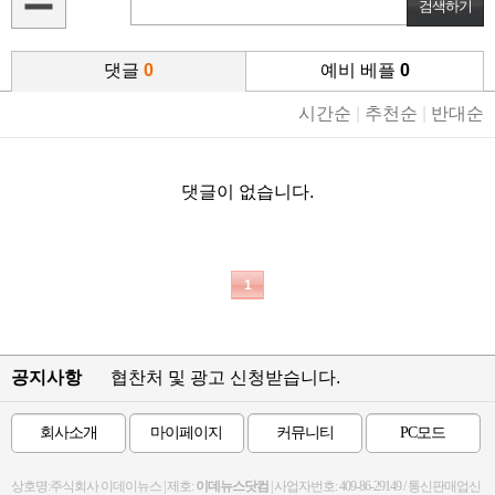
댓글
0
예비 베플
0
시간순
|
추천순
|
반대순
댓글이 없습니다.
1
공지사항
협찬처 및 광고 신청받습니다.
회사소개
마이페이지
커뮤니티
PC모드
상호명:주식회사 이데이뉴스 | 제호:
이데뉴스닷컴
| 사업자번호: 409-86-29149 / 통신판매업신