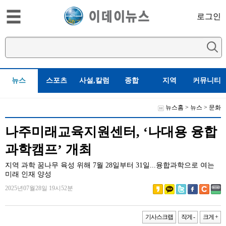
로그인
뉴스
스포츠
사설,칼럼
종합
지역
커뮤니티
뉴스홈
>
뉴스
>
문화
나주미래교육지원센터, ‘나대용 융합
과학캠프’ 개최
지역 과학 꿈나무 육성 위해 7월 28일부터 31일...융합과학으로 여는
미래 인재 양성
2025년07월28일 19시52분
기사스크랩
작게 -
크게 +