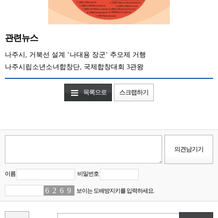
관련뉴스
나주시, 거북선 설계 ‘나대용 장군’ 추모제 거행
나주시립소년소녀합창단, 국제합창대회 3관왕
목록으로
스크랩하기
이름
비밀번호
6
9
2
4
6
4
9
0
보이는 도배방지키를 입력하세요.