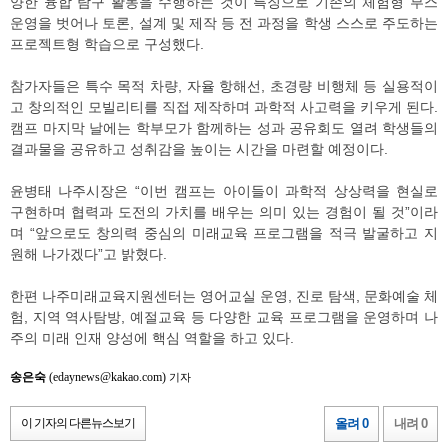
양한 융합 탐구 활동을 수행하는 것이 특징으로 기존의 체험형 부스
운영을 벗어나 토론, 설계 및 제작 등 전 과정을 학생 스스로 주도하는
프로젝트형 학습으로 구성했다.
참가자들은 특수 목적 차량, 자율 항해선, 초경량 비행체 등 실용적이
고 창의적인 모빌리티를 직접 제작하며 과학적 사고력을 키우게 된다.
캠프 마지막 날에는 학부모가 함께하는 성과 공유회도 열려 학생들의
결과물을 공유하고 성취감을 높이는 시간을 마련할 예정이다.
윤병태 나주시장은 “이번 캠프는 아이들이 과학적 상상력을 현실로
구현하며 협력과 도전의 가치를 배우는 의미 있는 경험이 될 것”이라
며 “앞으로도 창의력 중심의 미래교육 프로그램을 적극 발굴하고 지
원해 나가겠다”고 밝혔다.
한편 나주미래교육지원센터는 영어교실 운영, 진로 탐색, 문화예술 체
험, 지역 역사탐방, 예절교육 등 다양한 교육 프로그램을 운영하며 나
주의 미래 인재 양성에 핵심 역할을 하고 있다.
송은숙
(edaynews@kakao.com)
기자
이 기자의 다른뉴스보기
올려 0
내려 0