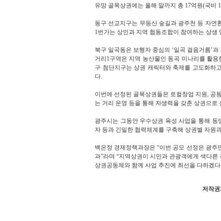
유망 골목상권에는 올해 말까지 총 17억원(국비 
동구 선교지구는 무등산 숲길과 광주천 등 자연
1번가는 상인과 지역 협동조합이 참여하는 상생 
북구 일곡동은 보행자 중심의 ‘일곡 걸음거름’과
거리1구역은 지역 농산물인 동곡 미나리를 활용
구 첨단지구는 상권 캐릭터와 축제를 고도화하고
다.
이번에 선정된 골목상권들은 로컬창업 지원, 공동 
는 거리 운영 등을 통해 자생력을 갖춘 상권으로 
광주시는 그동안 우수상권 육성 사업을 통해 동
자 등과 긴밀한 협력체계를 구축해 상권별 자원
백은정 경제정책과장은 “이번 공모 선정은 광주
과”라며 “지역상권이 시민과 관광객에게 색다른 
상권공동체와 함께 사업 추진에 최선을 다하겠다”
저작권자