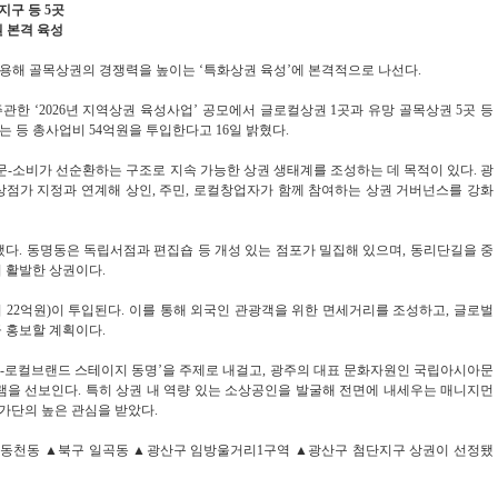
지구 등 5곳
권 본격 육성
활용해 골목상권의 경쟁력을 높이는 ‘특화상권 육성’에 본격적으로 나선다.
한 ‘2026년 지역상권 육성사업’ 공모에서 글로컬상권 1곳과 유망 골목상권 5곳 등
는 등 총사업비 54억원을 투입한다고 16일 밝혔다.
문-소비가 선순환하는 구조로 지속 가능한 상권 생태계를 조성하는 데 목적이 있다. 광
상점가 지정과 연계해 상인, 주민, 로컬창업자가 함께 참여하는 상권 거버넌스를 강화
다. 동명동은 독립서점과 편집숍 등 개성 있는 점포가 밀집해 있으며, 동리단길을 중
 활발한 상권이다.
비 22억원)이 투입된다. 이를 통해 외국인 관광객을 위한 면세거리를 조성하고, 글로벌
 홍보할 계획이다.
K)-로컬브랜드 스테이지 동명’을 주제로 내걸고, 광주의 대표 문화자원인 국립아시아문
램을 선보인다. 특히 상권 내 역량 있는 소상공인을 발굴해 전면에 내세우는 매니지먼
가단의 높은 관심을 받았다.
 동천동 ▲북구 일곡동 ▲광산구 임방울거리1구역 ▲광산구 첨단지구 상권이 선정됐