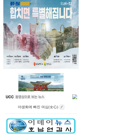
야생화에 빠진 여심(女心)