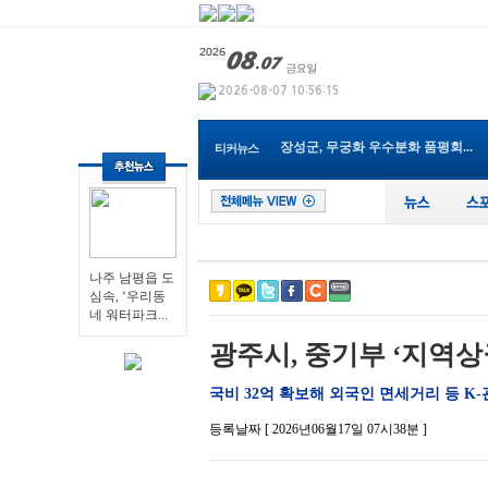
전남광주통합특별시 남구, 관내 ...
전남광주특별시교육청, 특수교사...
순천 ‘동천야광축제’, 야구응...
전남광주특별시, 전국 최초 ‘섬...
전남광주특별시 “광주권 시내버...
장성군, 무궁화 우수분화 품평회...
티커뉴스
전남광주특별시, ‘영농형태양광...
영광군, 제81회 전국남녀종별농...
나주 남평읍 도심속, ‘우리동네...
나주 남평읍 도
심속, ‘우리동
네 워터파크...
광주시, 중기부 ‘지역상
국비 32억 확보해 외국인 면세거리 등 
등록날짜 [ 2026년06월17일 07시38분 ]