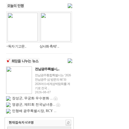
<독자 기고문...
상사화 축제! ...
전남광주특별시,...
전남광주통합특별시는 ‘2026
전남광주 섬 방문의 해’와
2026여수세계섬박람회를 계
기로 전국 ...
2026-08-07
장성군, 무궁화 우수분화 ...
영광군, 제81회 전국남녀종...
민형배 광주특별시장, RCY ...
현재접속자
658
명