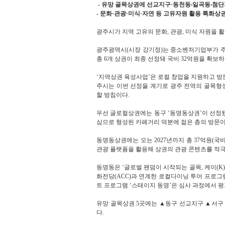
- 유망 골목상권에 선교지구·동천동‧일곡동‧첨단
- 문화·관광·미식·자연 등 고유자원 활용 특화상
광주시가 지역 고유의 문화, 관광, 미식 자원을 
광주광역시(시장 강기정)는 중소벤처기업부가 주관
총 6개 상권이 최종 선정돼 국비 32억원을 확보하
‘지역상권 육성사업’은 로컬 창업을 지원하고 방
주시는 이번 선정을 계기로 광주 전역의 골목형
할 방침이다.
우선 글로컬상권에는 동구 ‘동명동상권’이 선정됐
심으로 형성된 카페거리 덕분에 젊은 층의 방문이
동명동상권에는 오는 2027년까지 총 37억원(국
관광 플랫폼을 활용해 상권의 관광 콘텐츠를 적극
동명동은 ‘글로벌 팬덤이 시작되는 골목, 케이(
화전당(ACC)과 연계한 로컬다이닝 투어 프로그
트 프로그램 ‘스테이지 동명’은 심사 과정에서 평
유망 골목상권 5곳에는 ▲동구 선교지구 ▲서구
다.