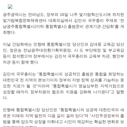
광주광역시는 전라남도, 정부와 16일 나주 빛가람혁신도시에 위치한
빛가람복합문화체육센터 대회의실에서 김민석 국무총리 주재로 ‘전
남광주통합특별시(이하 통합특별시) 출범준비 관계기관 간담회’를 개
최했다.
이날 간담회에는 민형배 통합특별시장 당선인과 김대중 교육감 당선
인, 정은승 전남광주대전환기획위원장, 시·도 부단체장 및 부교육감
등이 참석했으며 정부에서는 김민석 국무총리와 교육부 차관, 행안부
차관 등이 함께 했다.
김민석 국무총리는 “통합특별시의 성공적인 출범은 통합을 희망하는
대한민국 전 지역의 본보기이자 정부의 지방 정책 성과를 가늠하는 중
요한 지표가 될 것”이라며 “통합특별시가 명실상부한 지역거점으로
성장할 때까지 정부차원의 협조와 지원을 강화해 나가겠다”고 말했
다.
민형배 통합특별시장 당선인은 “통합특별시의 성공에 대한민국의 새
로운 미래와 지역 발전의 다음 길이 걸려 있다”며 “시민주권정부의 출
범을 통해 압도적 성장을 이뤄내고 시민이 체감하는 확실한 변화로 보