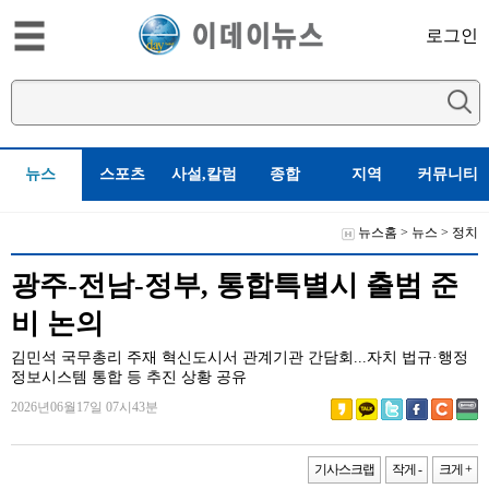
로그인
뉴스
스포츠
사설,칼럼
종합
지역
커뮤니티
뉴스홈
>
뉴스
>
정치
광주-전남-정부, 통합특별시 출범 준
비 논의
김민석 국무총리 주재 혁신도시서 관계기관 간담회...자치 법규·행정
정보시스템 통합 등 추진 상황 공유
2026년06월17일 07시43분
기사스크랩
작게 -
크게 +