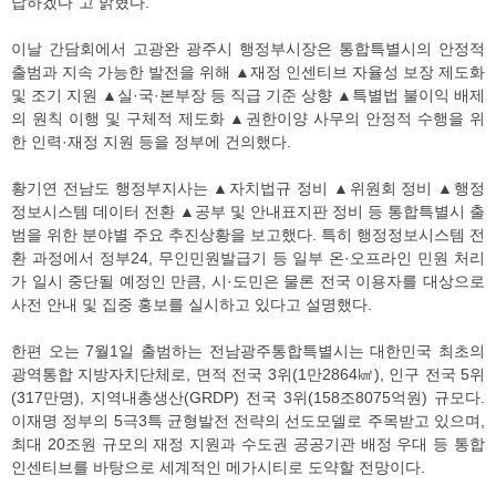
답하겠다”고 밝혔다.
이날 간담회에서 고광완 광주시 행정부시장은 통합특별시의 안정적
출범과 지속 가능한 발전을 위해 ▲재정 인센티브 자율성 보장 제도화
및 조기 지원 ▲실·국·본부장 등 직급 기준 상향 ▲특별법 불이익 배제
의 원칙 이행 및 구체적 제도화 ▲권한이양 사무의 안정적 수행을 위
한 인력·재정 지원 등을 정부에 건의했다.
황기연 전남도 행정부지사는 ▲자치법규 정비 ▲위원회 정비 ▲행정
정보시스템 데이터 전환 ▲공부 및 안내표지판 정비 등 통합특별시 출
범을 위한 분야별 주요 추진상황을 보고했다. 특히 행정정보시스템 전
환 과정에서 정부24, 무인민원발급기 등 일부 온·오프라인 민원 처리
가 일시 중단될 예정인 만큼, 시·도민은 물론 전국 이용자를 대상으로
사전 안내 및 집중 홍보를 실시하고 있다고 설명했다.
한편 오는 7월1일 출범하는 전남광주통합특별시는 대한민국 최초의
광역통합 지방자치단체로, 면적 전국 3위(1만2864㎢), 인구 전국 5위
(317만명), 지역내총생산(GRDP) 전국 3위(158조8075억원) 규모다.
이재명 정부의 5극3특 균형발전 전략의 선도모델로 주목받고 있으며,
최대 20조원 규모의 재정 지원과 수도권 공공기관 배정 우대 등 통합
인센티브를 바탕으로 세계적인 메가시티로 도약할 전망이다.